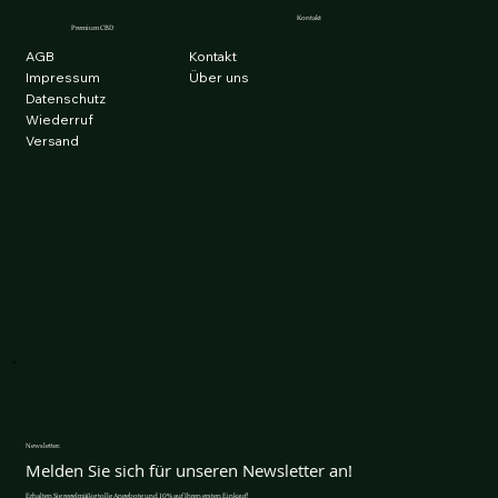
Kontakt
Premium CBD
office@premiumcb
d-wien.at
AGB
Kontakt
0660/1997150
Impressum
Über uns
Thaliastrasse 65/1
Datenschutz
1160 Wien
Wiederruf
Versand
Newsletter.
Melden Sie sich für unseren Newsletter an!
Erhalten Sie regelmäßig tolle Angebote und 10% auf Ihren ersten Einkauf!