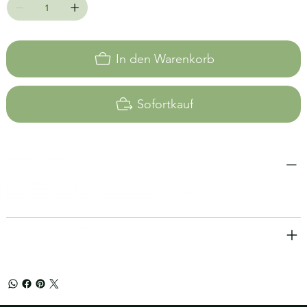
In den Warenkorb
Sofortkauf
Eigenschaften von CBD Öl 20%
CBD-Gehalt: 20% CBD (2000 mg CBD pro 10 ml)
THC-Gehalt: <0,2% (entspricht den gesetzlichen Vorgaben in Deutschland)
Anwendung: Eignet sich für intensive Dosierungen und spezifische therapeutische Anwendungen
Trägeröl: In der Regel Hanfsamenöl oder MCT-Öl für optimale Bioverfügbarkeit
Wirkung und Anwendung von CBD Öl 20%