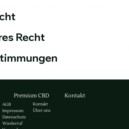
ei der Verletzung von wesentlichen Vertragspflichten (Ka
echt
iches Widerrufsrecht zu, wie im Abschnitt "Widerrufsbele
res Recht
k Österreich. Die Bestimmungen des UN-Kaufrechts find
estimmungen
dieser AGB unwirksam sein, so bleibt der Vertrag im Üb
 die einschlägigen gesetzlichen Vorschriften.
Premium CBD
Kontakt
Kontakt
AGB
office@pr
Über uns
Impressum
Datenschutz
cbd-wien.a
Wiederruf