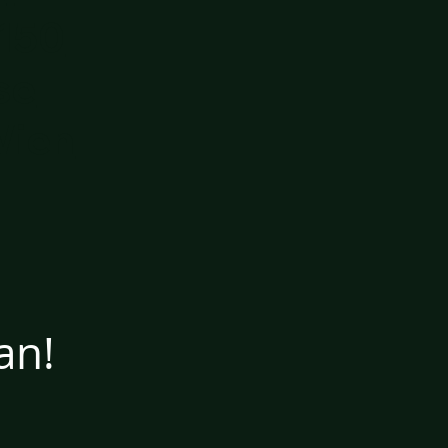
150
se
Wien
an!