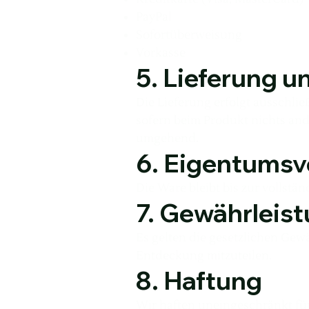
PayPal
Sofortüberweisung
Vorkasse
5. Lieferung u
Die Lieferung erfolgt ausschlie
sofern beim Produkt nichts ande
umgehend.
6. Eigentumsv
Die Ware bleibt bis zur vollst
7. Gewährleis
Es gelten die gesetzlichen Gew
Entdeckung mitzuteilen.
8. Haftung
Wir haften uneingeschränkt für