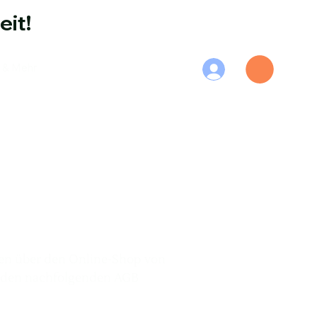
eit!
 & Mehr
den über den Online-Shop von
mit den nachfolgenden AGB