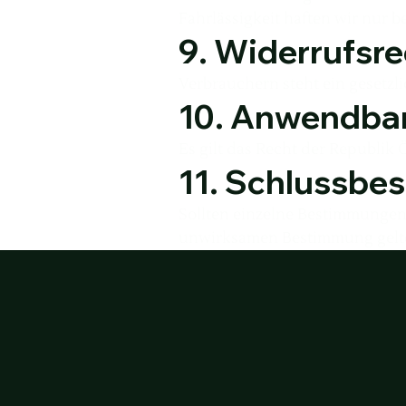
Fahrlässigkeit haften wir nur b
9. Widerrufsr
Verbrauchern steht ein gesetzl
10. Anwendba
Es gilt das Recht der Republi
11. Schlussb
Sollten einzelne Bestimmungen 
unwirksamen Bestimmung gelten