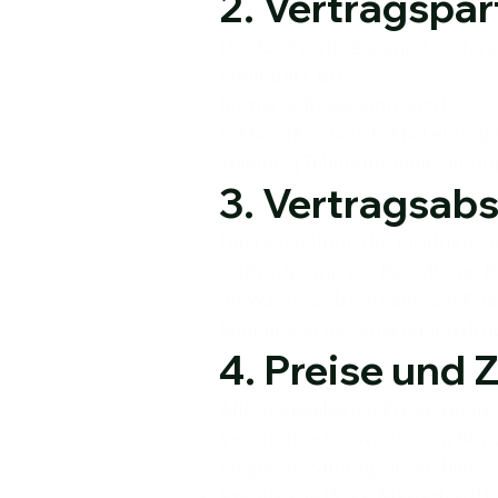
2. Vertragspar
Der Kaufvertrag kommt zustand
Premium CBD
[Firma-Adresse einfügen]
E-Mail: [Kontakt-E-Mail einfüg
Telefon: [Telefonnummer einfü
3. Vertragsab
Die Darstellung der Produkte i
Aufforderung zur Bestellung. D
im Warenkorb enthaltenen Produ
kommt erst mit unserer ausdrüc
4. Preise und
Alle angegebenen Preise verste
Versandkosten werden im Best
Folgende Zahlungsarten bieten 
Kreditkarte (Visa, MasterCard)