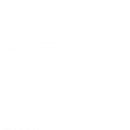
erzeit beträgt 3-5 Werktage,
n, informieren wir Sie
d uns unverzüglich nach deren
uhen. Für leichte