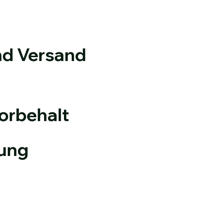
nd Versand
ßlich innerhalb von Österreich. Die voraussichtliche Lief
res angegeben ist. Sollte ein Produkt nicht lieferbar sei
orbehalt
ändigen Bezahlung unser Eigentum.
tung
ährleistungsrechte. Mängel an der gelieferten Ware sin
 Schäden, die auf Vorsatz oder grober Fahrlässigkeit ber