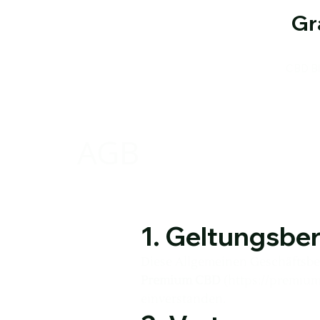
Gr
CBD Bl
AGB
1. Geltungsbe
Diese Allgemeinen Geschäftsbe
Premium CBD
(
https://premium
einverstanden.