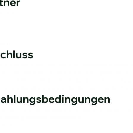
tner
e mit:
en]
gen]
schluss
m Online-Shop stellt kein rechtlich bindendes Angebot d
urch das Anklicken des Buttons "Kaufen" geben Sie ein 
kte ab. Wir bestätigen den Eingang Ihrer Bestellung pe
klichen Bestellbestätigung oder der Lieferung der War
 Zahlungsbedingungen
hen sich inklusive der gesetzlichen Mehrwertsteuer und 
ellvorgang gesondert ausgewiesen.
wir an: