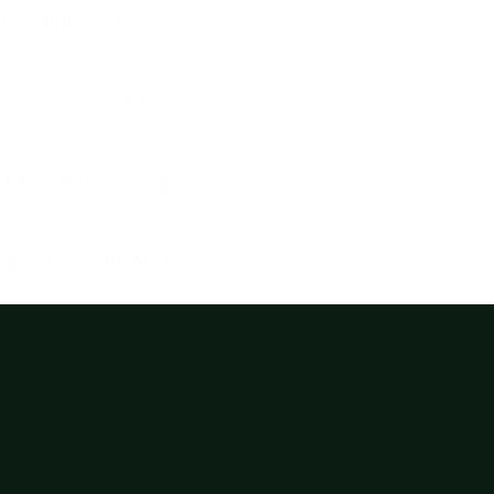
rdinalpflichten).
hrung" erläutert.
en keine Anwendung.
rigen wirksam. Anstelle der
emium
t