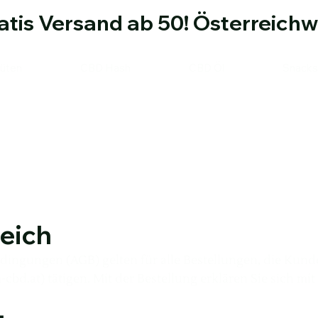
atis Versand ab 50! Österreichw
üten
CBD Hash
CBD Öl
Snacks
reich
dingungen (AGB) gelten für alle Bestellungen, die Kun
-cbd.at
) tätigen. Mit der Bestellung erklären Sie sich 