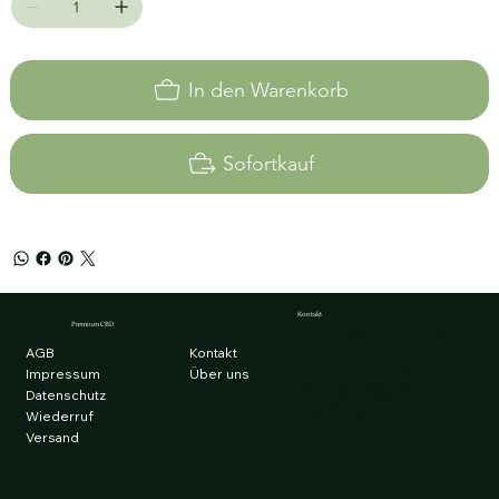
In den Warenkorb
Sofortkauf
Kontakt
Premium CBD
office@premiumcb
d-wien.at
AGB
Kontakt
0660/1997150
Impressum
Über uns
Thaliastrasse 65/1
Datenschutz
1160 Wien
Wiederruf
Versand